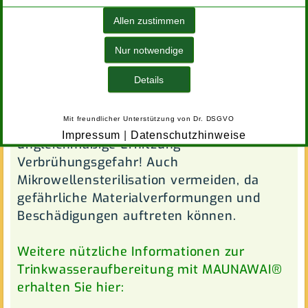
von Temperatur und Reinigungsmittel –
beim Reinigen von Hand deutlich mehr.
Allen zustimmen
Nur notwendige
Gefüllte und verschlossene Flaschen
gehören nicht in die Mikrowelle
Details
(Explosionsgefahr/Materialschäden). Der
Inhalt der Flasche kann durch die Erhitzung
Mit freundlicher Unterstützung von
Dr. DSGVO
explosionsartig freigesetzt werden. Durch
Impressum
|
Datenschutzhinweise
ungleichmäßige Erhitzung
Verbrühungsgefahr! Auch
Mikrowellensterilisation vermeiden, da
gefährliche Materialverformungen und
Beschädigungen auftreten können.
Weitere nützliche Informationen zur
Trinkwasseraufbereitung mit MAUNAWAI®
erhalten Sie hier: