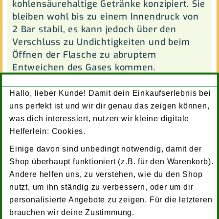
kohlensäurehaltige Getränke konzipiert. Sie
bleiben wohl bis zu einem Innendruck von
2 Bar stabil, es kann jedoch über den
Verschluss zu Undichtigkeiten und beim
Öffnen der Flasche zu abruptem
Entweichen des Gases kommen.
Die Lebensdauer der Flaschen hängt vom
Hallo, lieber Kunde! Damit dein Einkaufserlebnis bei
bestimmungsgemäßen Gebrauch und der
uns perfekt ist und wir dir genau das zeigen können,
Art und Weise der Flaschenreinigung ab.
was dich interessiert, nutzen wir kleine digitale
Bitte entleeren und reinigen Sie die
Helferlein: Cookies.
Flaschen regelmäßig. Außerdem vor
Einige davon sind unbedingt notwendig, damit der
direktem Sonnenlicht schützen. Vermeiden
Shop überhaupt funktioniert (z.B. für den Warenkorb).
Sie auch eine Lagerung z.B. in der Nähe von
Andere helfen uns, zu verstehen, wie du den Shop
Chemikalien oder Farben. Bei der Reinigung
nutzt, um ihn ständig zu verbessern, oder um dir
im normalen Haushaltsgeschirrspüler sind
personalisierte Angebote zu zeigen. Für die letzteren
bis zu 80 Waschzyklen möglich – abhängig
brauchen wir deine Zustimmung.