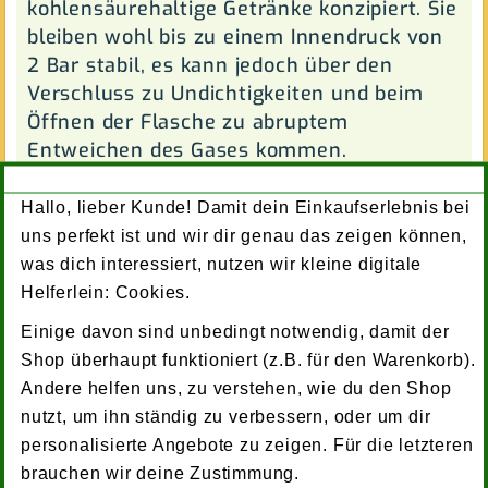
kohlensäurehaltige Getränke konzipiert. Sie
bleiben wohl bis zu einem Innendruck von
2 Bar stabil, es kann jedoch über den
Verschluss zu Undichtigkeiten und beim
Öffnen der Flasche zu abruptem
Entweichen des Gases kommen.
Die Lebensdauer der Flaschen hängt vom
Hallo, lieber Kunde! Damit dein Einkaufserlebnis bei
bestimmungsgemäßen Gebrauch und der
uns perfekt ist und wir dir genau das zeigen können,
Art und Weise der Flaschenreinigung ab.
was dich interessiert, nutzen wir kleine digitale
Bitte entleeren und reinigen Sie die
Helferlein: Cookies.
Flaschen regelmäßig. Außerdem vor
Einige davon sind unbedingt notwendig, damit der
direktem Sonnenlicht schützen. Vermeiden
Shop überhaupt funktioniert (z.B. für den Warenkorb).
Sie auch eine Lagerung z.B. in der Nähe von
Andere helfen uns, zu verstehen, wie du den Shop
Chemikalien oder Farben. Bei der Reinigung
nutzt, um ihn ständig zu verbessern, oder um dir
im normalen Haushaltsgeschirrspüler sind
personalisierte Angebote zu zeigen. Für die letzteren
bis zu 80 Waschzyklen möglich – abhängig
brauchen wir deine Zustimmung.