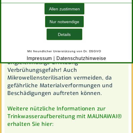
von Temperatur und Reinigungsmittel –
beim Reinigen von Hand deutlich mehr.
Allen zustimmen
Nur notwendige
Gefüllte und verschlossene Flaschen
gehören nicht in die Mikrowelle
Details
(Explosionsgefahr/Materialschäden). Der
Inhalt der Flasche kann durch die Erhitzung
Mit freundlicher Unterstützung von
Dr. DSGVO
explosionsartig freigesetzt werden. Durch
Impressum
|
Datenschutzhinweise
ungleichmäßige Erhitzung
Verbrühungsgefahr! Auch
Mikrowellensterilisation vermeiden, da
gefährliche Materialverformungen und
Beschädigungen auftreten können.
Weitere nützliche Informationen zur
Trinkwasseraufbereitung mit MAUNAWAI®
erhalten Sie hier: