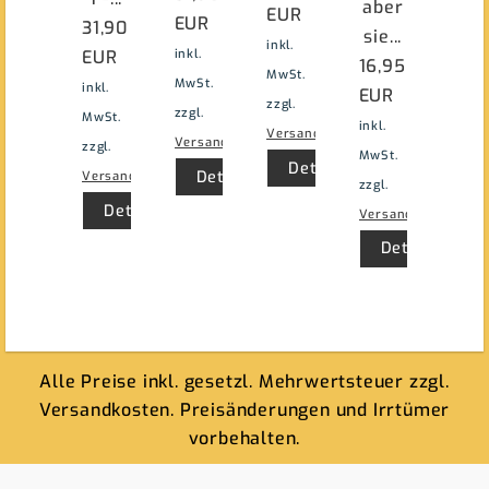
aber
EUR
EUR
31,90
sie...
inkl.
EUR
inkl.
16,95
MwSt.
MwSt.
inkl.
EUR
zzgl.
zzgl.
MwSt.
inkl.
Versand
Versand
zzgl.
MwSt.
Details
Details
Versand
zzgl.
Details
Versand
Details
Alle Preise inkl. gesetzl. Mehrwertsteuer zzgl.
Versandkosten. Preisänderungen und Irrtümer
vorbehalten.