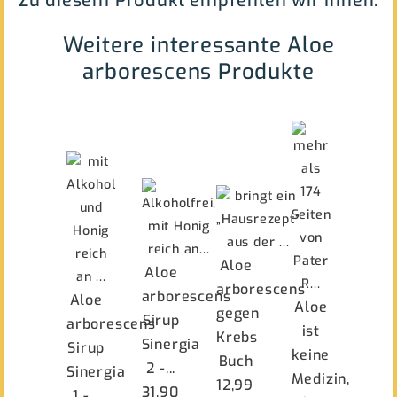
Zu diesem Produkt empfehlen wir Ihnen:
Weitere interessante Aloe
arborescens Produkte
Aloe
Aloe
arborescens
arborescens
Aloe
Aloe
gegen
Sirup
arborescens
ist
Krebs
Sinergia
Sirup
keine
Buch
2 -...
Sinergia
Medizin,
12,99
31,90
1 -...