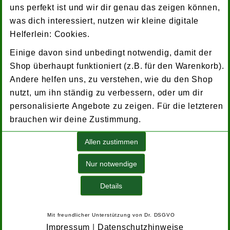
Inhalt aus einer Zusammensetzung von::
uns perfekt ist und wir dir genau das zeigen können,
was dich interessiert, nutzen wir kleine digitale
- 43% Aloe-arborescens-Blätter aus
Helferlein: Cookies.
biologischem Anbau
Einige davon sind unbedingt notwendig, damit der
- 56% Agavendicksaft aus biologischem
Shop überhaupt funktioniert (z.B. für den Warenkorb).
Anbau
Andere helfen uns, zu verstehen, wie du den Shop
- 1% Destillat in Bioqualität
nutzt, um ihn ständig zu verbessern, oder um dir
personalisierte Angebote zu zeigen. Für die letzteren
Wichtige Hinweise
brauchen wir deine Zustimmung.
Nahrungsergänzungsmittel bieten keinen
Allen zustimmen
Ersatz für eine ausgewogene Ernährung
und einen gesunden Lebensstil. Für eine
Nur notwendige
therapeutische Anwendung, konsultieren
Sie Ihren Arzt und/oder Heilpraktiker.
Details
Dieses Produkt ist nicht für Schwangere
Mit freundlicher Unterstützung von
Dr. DSGVO
geeignet.
Impressum
|
Datenschutzhinweise